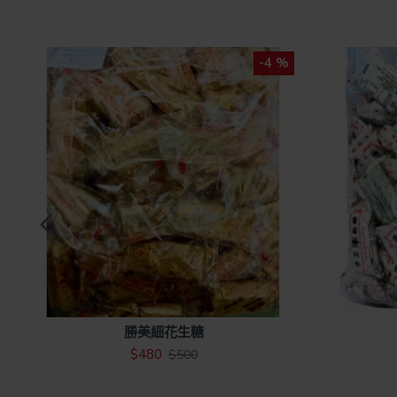
%
-4 %
勝美細花生糖
$480
$500