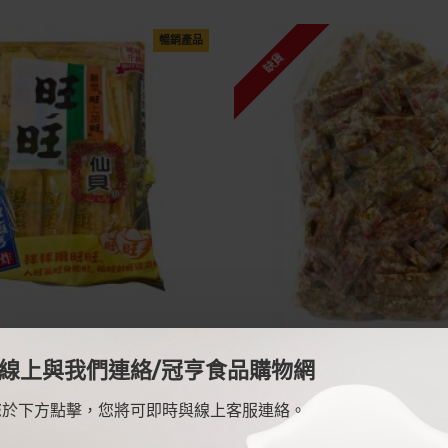
暢銷產品
缺貨
旺仙貝（大旺）-全素
勝美粗花生糖
線上與我們連絡/冠亨食品購物網
$55
$500
您於下方點擊，您將可即時與線上客服連絡。
暢銷產品