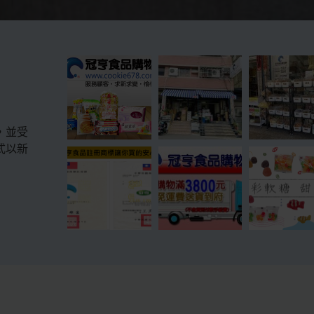
，並受
式以新