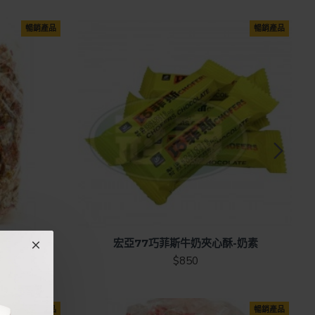
暢銷產品
暢銷產品
宏亞77巧菲斯牛奶夾心酥-奶素
$850
暢銷產品
暢銷產品