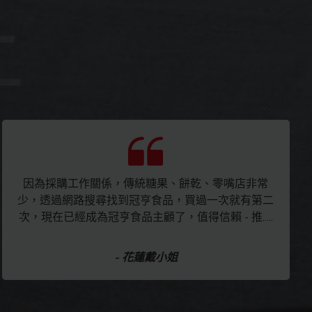
因為採購工作關係，傳統糖果、餅乾、零嘴店非常
少，透過網路搜尋找到冠亨食品，買過一次就有第二
次，現在已經成為冠亨食品主顧了，值得信賴 - 推.....
- 花蓮戴小姐