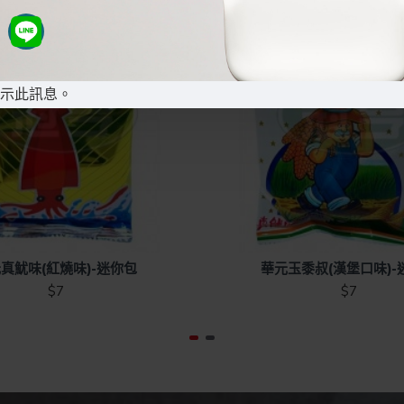
示此訊息。
真魷味(紅燒味)-迷你包
華元玉黍叔(漢堡口味)-
$7
$7