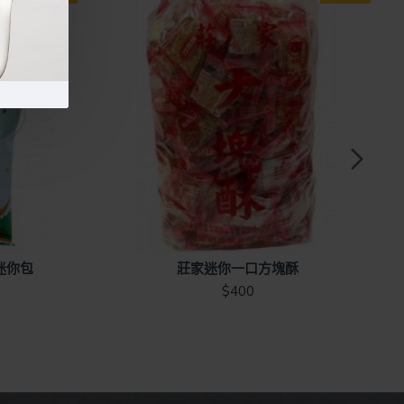
迷你包
莊家迷你一口方塊酥
$400