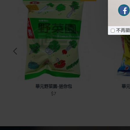
不再顯
，
華元野菜園-迷你包
華元
$7