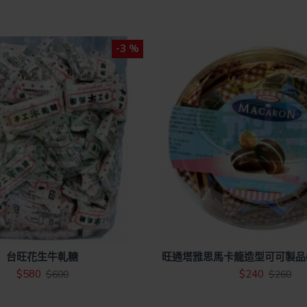
-3 %
台旺花生牛軋糖
旺通塔雅思馬卡龍造型可可製品(
$580
$240
$600
$260