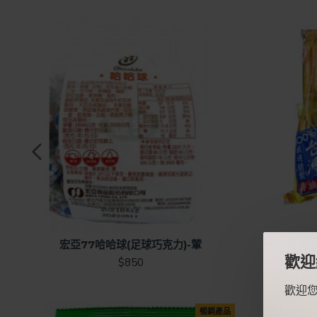
品
宏亞77哈哈球(足球巧克力)-葷
旺
歡迎
$850
歡迎
品
暢銷產品