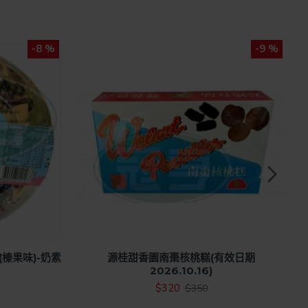
-8 %
-9 %
榛果味)-奶素
源桂甜香園南棗核桃糕(有效日期
2026.10.16)
$320
$350